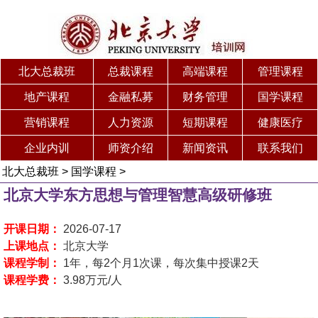
北大总裁班
总裁课程
高端课程
管理课程
地产课程
金融私募
财务管理
国学课程
营销课程
人力资源
短期课程
健康医疗
企业内训
师资介绍
新闻资讯
联系我们
北大总裁班
>
国学课程
>
北京大学东方思想与管理智慧高级研修班
开课日期：
2026-07-17
上课地点：
北京大学
课程学制：
1年，每2个月1次课，每次集中授课2天
课程学费：
3.98万元/人