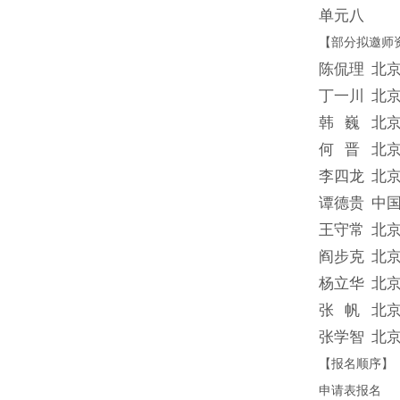
单元八
【部分拟邀师
陈侃理
北
丁一川
北
韩 巍
北
何 晋
北
李四龙
北
谭德贵
中
王守常
北
阎步克
北
杨立华
北
张 帆
北
张学智
北
【报名顺序】
申请表报名