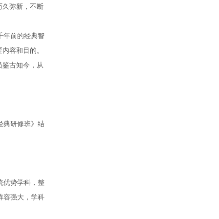
历久弥新，不断
千年前的经典智
要内容和目的。
员鉴古知今，从
经典研修班》结
统优势学科，整
阵容强大，学科