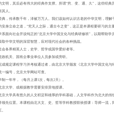
的文明，其后必有伟大的经典作支撑。所谓“穷、变、通、久”，这些经典
新其人。
经典，传承数千年，泽被万万人。我们该如何认识古老的中华文明，理解
的安身立命之道，“究天人之际，通古今之变”，这正是本课程要研习的主
学系面向社会开设纯正的“北京大学中国文化与经典研修班”，以期帮助学
汲取中华文明的深层智慧，应对现代社会的各种挑战。
社会各界精英人士，史学、哲学或国学爱好者等。
党政机关、国有企事业单位人员参加或旁听。
完成规定课程学习并考核通过者，由北京大学颁发《北京大学中国文化与
统一编号，北京大学网站可查。
学制一年半，（每月上课1次，每次2天）。
北京大学、或根据教学需要安排异地授课。
北京大学具有悠久的人文积淀和雄厚的学科基础，人文学科作为北大的传
界领先位置。本课程由北大文、史、哲等学科教授联袂授课：导师一流，
正。