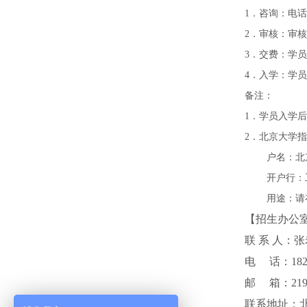
1．咨询：电话咨
2．审核：审
3．交费：学
4．入学：学
备注：
1．学员入学
2．北京大学
户名：北京大学
开户行：工行
用途：请在附
【招生办公
联 系 人
电 话：18201
邮 箱：21999
联系地址：